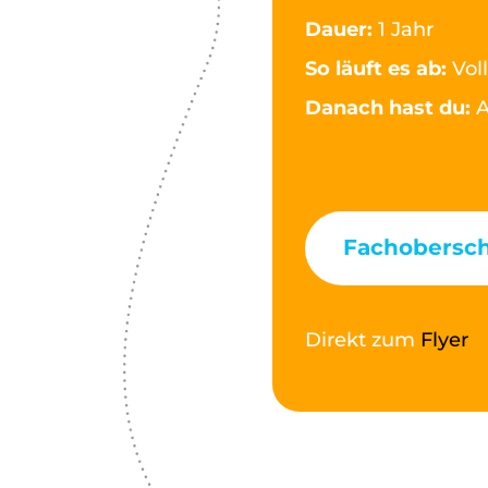
Dauer:
1 Jahr
So läuft es ab:
Vol
Danach hast du:
A
Fachobersc
Direkt zum
Flyer