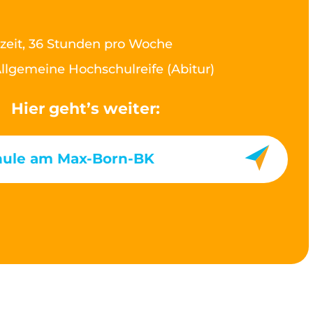
lzeit, 36 Stunden pro Woche
llgemeine Hochschulreife (Abitur)
Hier geht’s weiter:
hule am Max-Born-BK