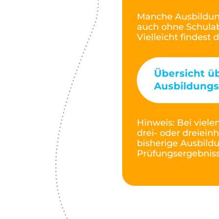
Manche Ausbildung
auch ohne Schulab
Vielleicht findest 
Übersicht üb
Ausbildungs
Hinweis: Bei viel
drei- oder dreiein
bisherige Ausbild
Prüfungsergebnis