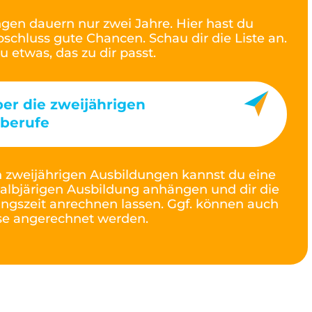
en dauern nur zwei Jahre. Hier hast du
schluss gute Chancen. Schau dir die Liste an.
du etwas, das zu dir passt.
er die zweijährigen
berufe
en zweijährigen Ausbildungen kannst du eine
halbjärigen Ausbildung anhängen und dir die
ungszeit anrechnen lassen. Ggf. können auch
se angerechnet werden.