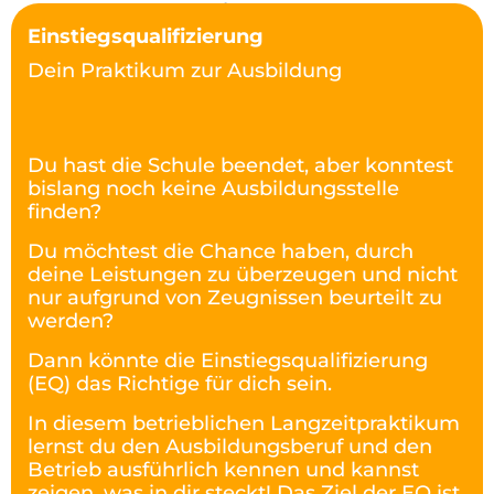
Einstiegsqualifizierung
Dein Praktikum zur Ausbildung
Du hast die Schule beendet, aber konntest
bislang
noch keine Ausbildungsstelle
finden?
Du möchtest
die Chance haben, durch
deine Leistungen zu über
zeugen und nicht
nur aufgrund von Zeugnissen beur
teilt zu
werden?
Dann könnte die Einstiegsqualifizie
rung
(
EQ
) das Richtige für dich sein.
In diesem
betrieblichen Langzeitpraktikum
lernst du den Aus
bildungsberuf und den
Betrieb ausführlich kennen
und kannst
zeigen, was in dir steckt! Das Ziel der EQ
ist,