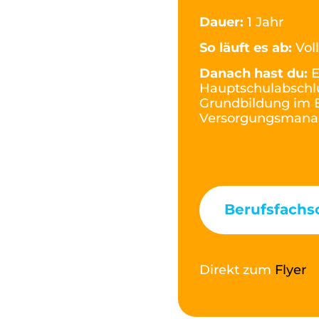
Dauer:
1 Jahr
So läuft es ab:
Vol
Danach hast du:
E
Hauptschulabschlu
Grundbildung im 
Versorgungsman
Berufsfachs
Direkt zum
Flyer