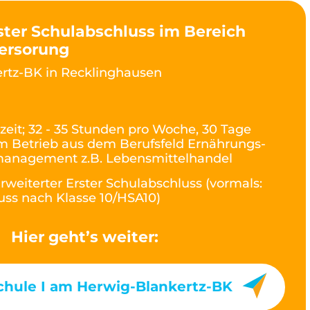
ster Schulabschluss im Bereich
ersorung
rtz-BK in Recklinghausen
lzeit; 32 - 35 Stunden pro Woche, 30 Tage
m Betrieb aus dem Berufsfeld Ernährungs-
anagement z.B. Lebensmittelhandel
rweiterter Erster Schulabschluss (vormals:
ss nach Klasse 10/HSA10)
Hier geht’s weiter:
chule I am Herwig-Blankertz-BK