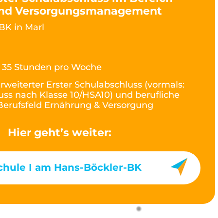
und Versorgungsmanagement
BK in Marl
- 35 Stunden pro Woche
rweiterter Erster Schulabschluss (vormals:
ss nach Klasse 10/HSA10) und berufliche
erufsfeld Ernährung & Versorgung
Hier geht’s weiter:
chule I am Hans-Böckler-BK