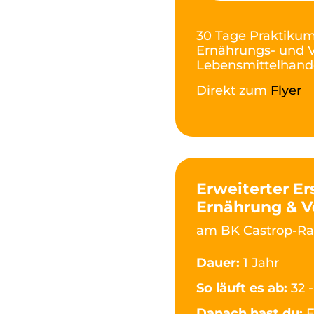
30 Tage Praktikum
Ernährungs- und 
Lebensmittelhand
Direkt zum
Flyer
Erweiterter Er
Ernährung & V
am BK Castrop-Ra
Dauer:
1 Jahr
So läuft es ab:
32 
Danach hast du:
E