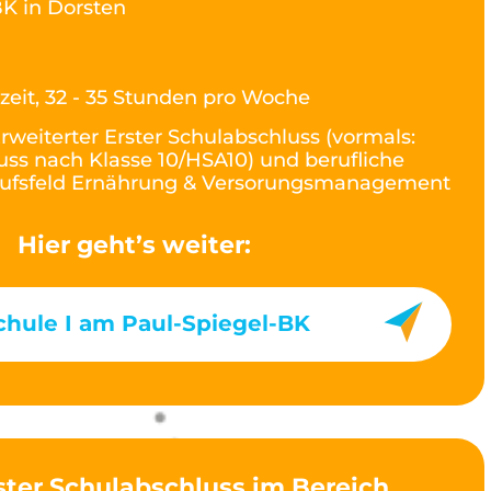
K in Dorsten
lzeit, 32 - 35 Stunden pro Woche
rweiterter Erster Schulabschluss (vormals:
ss nach Klasse 10/HSA10) und berufliche
rufsfeld Ernährung & Versorungsmanagement
Hier geht’s weiter:
chule I am Paul-Spiegel-BK
ster Schulabschluss im Bereich