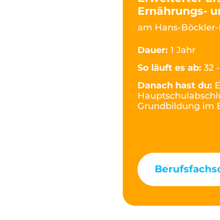
Ernährungs- 
am Hans-Böckler-
Dauer:
1 Jahr
So läuft es ab:
32 
Danach hast du:
E
Hauptschulabschlu
Grundbildung im B
Berufsfachs