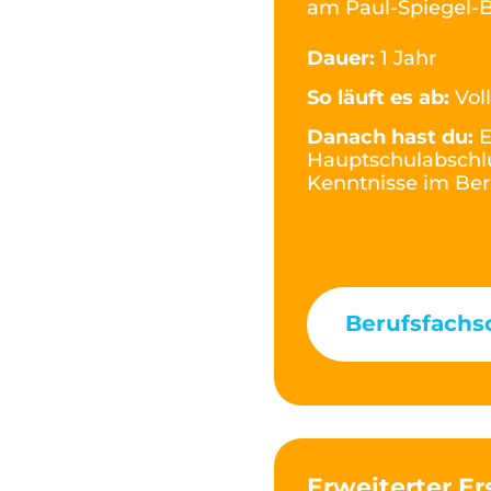
am Paul-Spiegel-B
Dauer:
1 Jahr
So läuft es ab:
Vol
Danach hast du:
E
Hauptschulabschlu
Kenntnisse im Be
Berufsfachs
Erweiterter Er