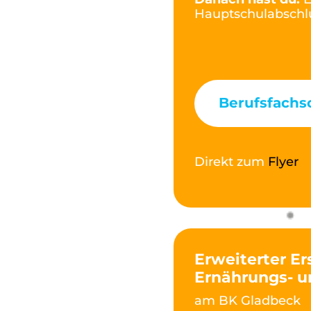
Hauptschulabschlu
Berufsfachs
Direkt zum
Flyer
Erweiterter Er
Ernährungs- 
am BK Gladbeck