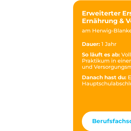
Erweiterter Er
Ernährung & V
am Herwig-Blanke
Dauer:
1 Jahr
So läuft es ab:
Vol
Praktikum in eine
und Versorgungsm
Danach hast du:
E
Hauptschulabschlu
Berufsfachs