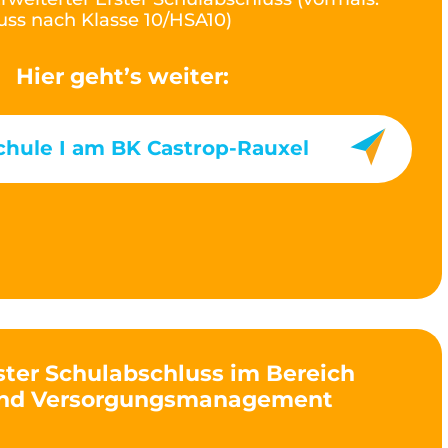
ss nach Klasse 10/HSA10)
Hier geht’s weiter:
chule I am BK Castrop-Rauxel
ster Schulabschluss im Bereich
und Versorgungsmanagement