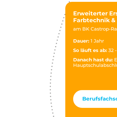
Erweiterter Er
Farbtechnik 
am BK Castrop-Ra
Dauer:
1 Jahr
So läuft es ab:
32 
Danach hast du:
E
Hauptschulabschlu
Berufsfachs