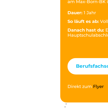
am Max-Born-BK i
Dauer:
1 Jahr
So läuft es ab:
Vol
Danach hast du:
E
Hauptschulabschlu
Berufsfachs
Direkt zum
Flyer