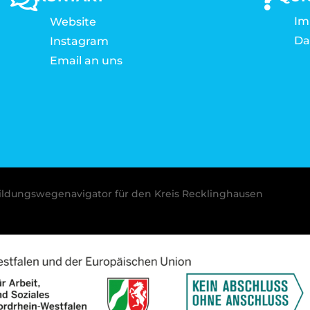
Im
Website
Da
Instagram
Email an uns
ldungswegenavigator für den Kreis Recklinghausen