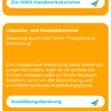
Zur HWK-Handwerkskammer
Industrie- und Handelskammer
Beratung durch das Team "Passgenaue
Besetzung"
Die Passgenaue Besetzung berät kostenlos
junge Menschen, egal ob sie gerade die
Schule verlassen oder an ihrem Studium
zweifeln, rund um die Bewerbung und
vermittelt konkrete Ausbildungsplätze.
Ausbildungsberatung