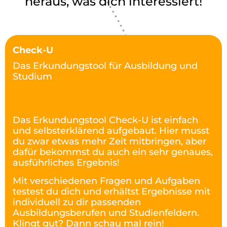
heraus, was dich interessiert!
Check-U
Das Erkundungstool für Ausbildung und
Studium
Das Erkundungstool Check-U ist einfach
und selbsterklärend aufgebaut. Hier musst
du zwar etwas mehr Zeit mitbringen, aber
dafür bekommst du auch ein sehr genaues,
ausführliches Ergebnis!
Mit verschiedenen Fragen und Aufgaben
testest du dich und erhältst Ergebnisse mit
individuell zu dir passenden
Ausbildungsberufen und Studienfeldern.
Klingt gut? Dann schau mal rein!