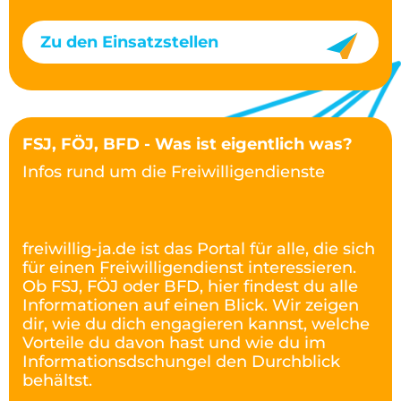
Zu den Einsatzstellen
FSJ, FÖJ, BFD - Was ist eigentlich was?
Infos rund um die Freiwilligendienste
freiwillig-ja.de ist das Portal für alle, die sich
für einen Freiwilligendienst interessieren.
Ob FSJ, FÖJ oder BFD, hier findest du alle
Informationen auf einen Blick. Wir zeigen
dir, wie du dich engagieren kannst, welche
Vorteile du davon hast und wie du im
Informationsdschungel den Durchblick
behältst.