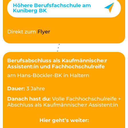
Höhere Berufsfachschule am
Kuniberg BK
Direkt zum
Flyer
Berufsabschluss als Kaufmännische:r
Assistent:in und Fachhochschulreife
am Hans-Böckler-BK in Haltern
Dauer:
3 Jahre
Danach hast du:
Volle Fachhochschulreife +
Abschluss als Kaufmännische:r Assistent:in
Hier geht’s weiter: