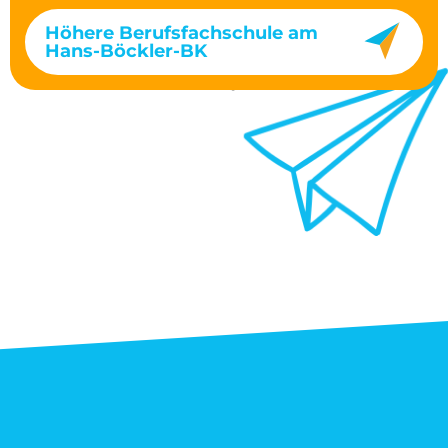
Höhere Berufsfachschule am
Hans-Böckler-BK