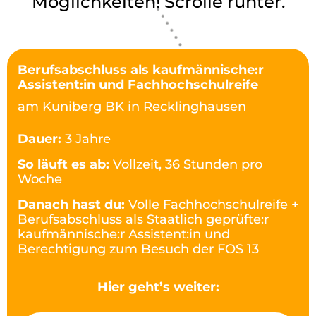
Möglichkeiten! Scrolle runter.
Berufsabschluss als kaufmännische:r
Assistent:in und Fachhochschulreife
am Kuniberg BK in Recklinghausen
Dauer:
3 Jahre
So läuft es ab:
Vollzeit, 36 Stunden pro
Woche
Danach hast du:
Volle Fachhochschulreife +
Berufsabschluss als Staatlich geprüfte:r
kaufmännische:r Assistent:in und
Berechtigung zum Besuch der FOS 13
Hier geht’s weiter: