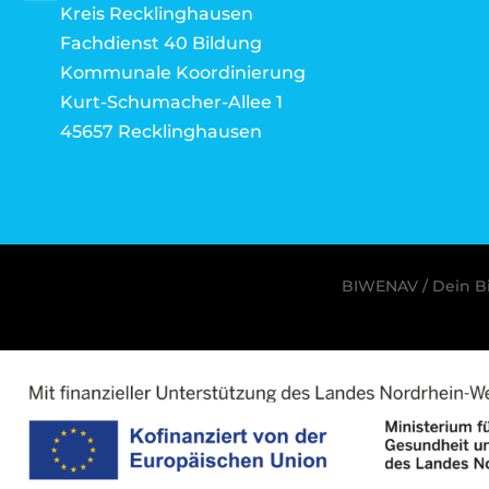
Kreis Recklinghausen
Fachdienst 40 Bildung
Kommunale Koordinierung
Kurt-Schumacher-Allee 1
45657 Recklinghausen
BIWENAV / Dein Bi