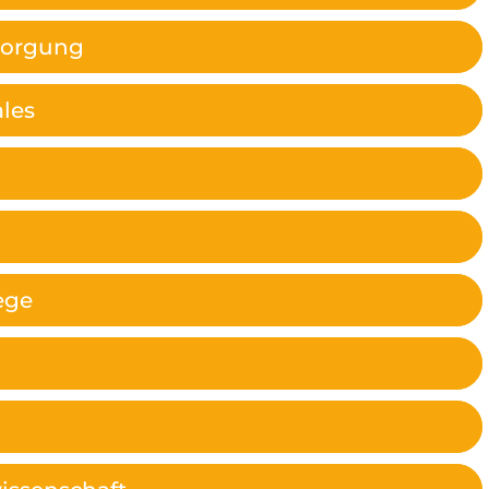
sorgung
ales
ege