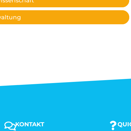
issenschaft
waltung
KONTAKT
QUI