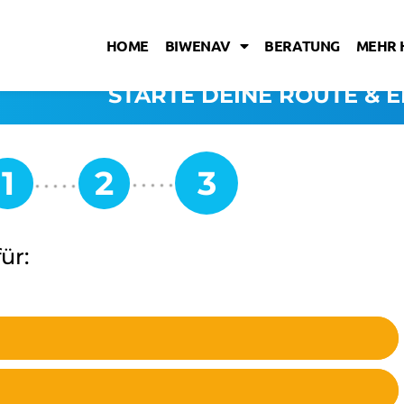
HOME
BIWENAV
BERATUNG
MEHR 
STARTE DEINE ROUTE & E
ür: