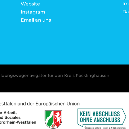
Im
Website
Da
Instagram
Email an uns
ldungswegenavigator für den Kreis Recklinghausen