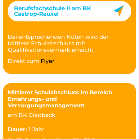
Berufsfachschule II am BK
Castrop-Rauxel
Bei entsprechenden Noten wird der
Mittlere Schulabschluss mit
Qualifikationsvermerk erreicht.
Direkt zum
Flyer
Mittlerer Schulabschluss im Bereich
Ernährungs- und
Versorgungsmanagement
am BK Gladbeck
Dauer:
1 Jahr