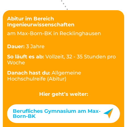
Abitur im Bereich
Ingenieurwissenschaften
am Max-Born-BK in Recklinghausen
Dauer:
3 Jahre
So läuft es ab:
Vollzeit, 32 - 35 Stunden pro
Woche
Danach hast du:
Allgemeine
Hochschulreife (Abitur)
Hier geht’s weiter:
Berufliches Gymnasium am Max-
Born-BK