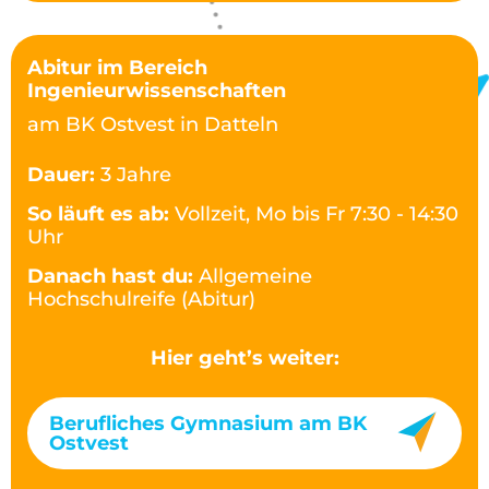
Abitur im Bereich
Ingenieurwissenschaften
am BK Ostvest in Datteln
Dauer:
3 Jahre
So läuft es ab:
Vollzeit, Mo bis Fr 7:30 - 14:30
Uhr
Danach hast du:
Allgemeine
Hochschulreife (Abitur)
Hier geht’s weiter:
Berufliches Gymnasium am BK
Ostvest